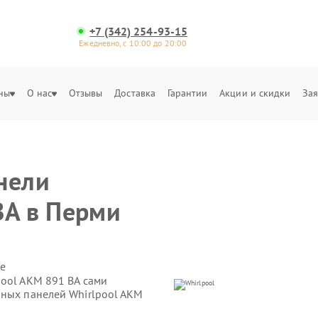
+7 (342) 254-93-15
Ежедневно, с 10:00 до 20:00
ны
О нас
Отзывы
Доставка
Гарантии
Акции и скидки
Зая
нели
BA в Перми
е
pool AKM 891 BA сами
чных панелей Whirlpool AKM