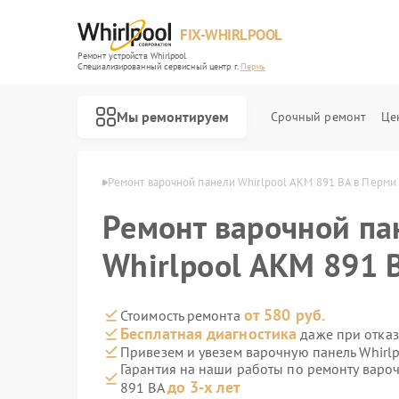
FIX-WHIRLPOOL
Ремонт устройств Whirlpool
Специализированный cервисный центр г.
Пермь
Мы ремонтируем
Срочный ремонт
Це
й Whirlpool в Перми
Ремонт варочной панели Whirlpool AKM 891 BA в Перми
Ремонт варочной па
Whirlpool AKM 891 
Ремонт стиральных машин Whirlpool
Ремонт микроволновых печей Whirlpool
Ремонт холодильников Whirlpool
Ремонт посудомоечных машин Whirlpool
Ремонт кухонных плит Whirlpool
от 580 руб.
Стоимость ремонта
Бесплатная диагностика
даже при отказ
Привезем и увезем варочную панель Whirl
Гарантия на наши работы по ремонту варо
до 3-х лет
891 BA