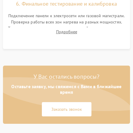
6. Финальное тестирование и калибровка
Подключение панели к электросети или газовой магистрали.
Проверка работы всех зон нагрева на разных мощностях.
Тестирование сенсорного управления, таймера, индикаторов
Подробнее
остаточного тепла и систем защиты от перегрева.
У Вас остались вопросы?
Оставьте заявку, мы свяжемся с Вами в ближайшее
время
Заказать звонок