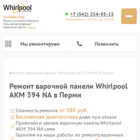
+7 (342) 254-93-15
FIX-WHIRLPOOL
Ежедневно, с 10:00 до 20:00
Ремонт устройств Whirlpool
Специализированный
cервисный центр г.
Пермь
Мы ремонтируем
Позвонить
Перми
Ремонт варочной панели Whirlpool AKM 394 NA в Перми
Ремонт варочной панели Whirlpool
AKM 394 NA в Перми
от 580 руб.
Стоимость ремонта
Ремонт стиральных машин Whirlpool
Ремонт холодильников Whirlpool
Ремонт кухонных плит Whirlpool
Ремонт микроволновых печей Whirlpool
Ремонт посудомоечных машин Whirlpool
Бесплатная диагностика
даже при отказе
Привезем и увезем варочную панель Whirlpool
AKM 394 NA сами
Гарантия на наши работы по ремонту варочных