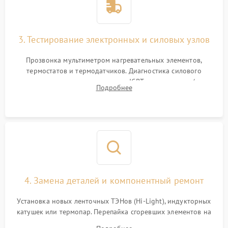
3. Тестирование электронных и силовых узлов
Прозвонка мультиметром нагревательных элементов,
термостатов и термодатчиков. Диагностика силового
модуля, реле, диодных мостов и IGBT-транзисторов (для
Подробнее
индукции). Проверка кранов и газ-контроля (для газовых
панелей).
4. Замена деталей и компонентный ремонт
Установка новых ленточных ТЭНов (Hi-Light), индукторных
катушек или термопар. Перепайка сгоревших элементов на
плате управления, восстановление токопроводящих