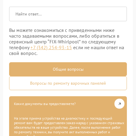
Вы можете ознакомиться с приведенными ниже
часто задаваемыми вопросами, либо обратиться в
сервисный центр “FIX-Whirlpool” по следующему
телефону
+7 (342) 254-93-15
если не нашли ответ на
свой вопрос.
Общие вопросы
Вопросы по ремонту варочных панелей
Какие документы вы предоставляете?
На этапе приема устройства на диагностику и последующий
ремонт вам будет предоставлен заказ-наряд с указанием страховых
обязательств на ваше устройство. Далее, после выполнения работ
по ремонту техники, вы получите акт выполненных работ и