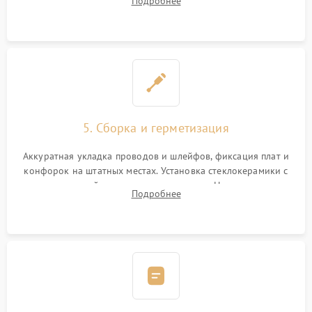
Подробнее
дорожек. Очистка контактов и замена поврежденной
проводки.
5. Сборка и герметизация
Аккуратная укладка проводов и шлейфов, фиксация плат и
конфорок на штатных местах. Установка стеклокерамики с
проверкой равномерности зазоров. Нанесение
Подробнее
термостойкого герметика или укладка уплотнительной
ленты по контуру.