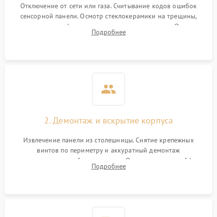
Отключение от сети или газа. Считывание кодов ошибок
сенсорной панели. Осмотр стеклокерамики на трещины,
проверка конфорок на равномерность нагрева. Опрос
Подробнее
клиента о симптомах (не включается, не видит посуду,
щелкает).
2. Демонтаж и вскрытие корпуса
Извлечение панели из столешницы. Снятие крепежных
винтов по периметру и аккуратный демонтаж
стеклокерамической поверхности. Отсоединение шлейфов
Подробнее
сенсорного блока для доступа к силовым платам, катушкам
или ТЭНам.