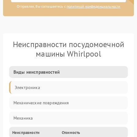
Отправляя, Вы соглашаетесь с
политикой конфиденциальности
Неисправности посудомоечной
машины Whirlpool
Виды неисправностей
Электроника
Механические повреждения
Механика
Неисправности
Стоимость
Управление