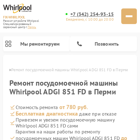
+7 (342) 254-93-15
FIX-WHIRLPOOL
Ежедневно, с 10:00 до 20:00
Ремонт устройств Whirlpool
Специализированный
cервисный центр г.
Пермь
Мы ремонтируем
Позвонить
Перми
Ремонт посудомоечной машины Whirlpool ADGI 851 FD в Перми
Ремонт посудомоечной машины
Whirlpool ADGI 851 FD в Перми
от 780 руб.
Стоимость ремонта
Ремонт варочных панелей Whirlpool
Ремонт микроволновых печей Whirlpool
Ремонт кухонных плит Whirlpool
Ремонт стиральных машин Whirlpool
Ремонт холодильников Whirlpool
Бесплатная диагностика
даже при отказе
Привезем и увезем посудомоечную машину
Whirlpool ADGI 851 FD сами
Гарантия на наши работы по ремонту
до
посудомоечных машин Whirlpool ADGI 851 FD