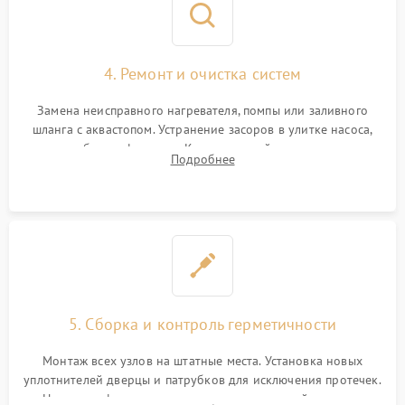
4. Ремонт и очистка систем
Замена неисправного нагревателя, помпы или заливного
шланга с аквастопом. Устранение засоров в улитке насоса,
патрубках и фильтрах. Компонентный ремонт платы
Подробнее
управления, восстановление поврежденной проводки.
5. Сборка и контроль герметичности
Монтаж всех узлов на штатные места. Установка новых
уплотнителей дверцы и патрубков для исключения протечек.
Надежная фиксация хомутов гидравлической системы,