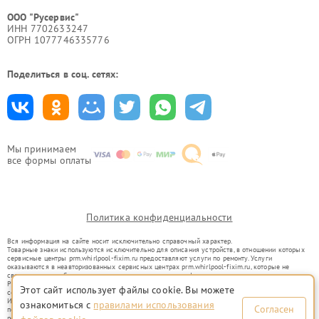
ООО "Русервис"
ИНН 7702633247
ОГРН 1077746335776
Поделиться в соц. сетях:
Мы принимаем
все формы оплаты
Политика конфиденциальности
Вся информация на сайте носит исключительно справочный характер.
Товарные знаки используются исключительно для описания устройств, в отношении которых
сервисные центры prm.whirlpool-fixim.ru предоставляют услуги по ремонту. Услуги
оказываются в неавторизованных сервисных центрах prm.whirlpool-fixim.ru, которые не
связаны с правообладателями товарных знаков или их официальными представителями.
Ремонт осуществляется для устройств, уже введенных в гражданский оборот в соответствии
Этот сайт использует файлы cookie. Вы можете
со статьей 1487 ГК РФ.
Использование товарных знаков не преследует цели индивидуализации услуг или введения
ознакомиться с
правилами использования
Согласен
потребителей в заблуждение, а служит для информирования о предоставляемых услугах по
ремонту техники указанных брендов.