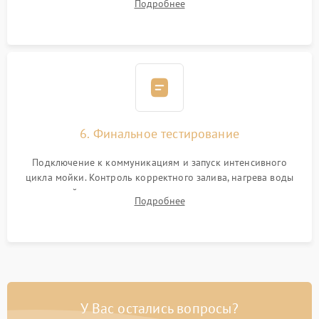
Подробнее
сборка корпуса и установка датчика поплавка.
6. Финальное тестирование
Подключение к коммуникациям и запуск интенсивного
цикла мойки. Контроль корректного залива, нагрева воды
до нужной температуры, отсутствия посторонних шумов,
Подробнее
штатного слива и абсолютной сухости в поддоне.
У Вас остались вопросы?