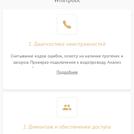
Whirlpool
Не работает сушилка
2100 ₽
Подробнее →
Сбои в работе таймера
1700 ₽
Подробнее →
Проблемы с
2100 ₽
Подробнее →
1. Диагностика неисправностей
циркуляционным насосом
Считывание кодов ошибок, осмотр на наличие протечек и
засоров. Проверка подключения к водопроводу. Анализ
жалоб на отсутствие слива, нагрева, вращения
Подробнее
разбрызгивателей или срабатывание системы защиты
аквастоп.
2. Демонтаж и обеспечение доступа