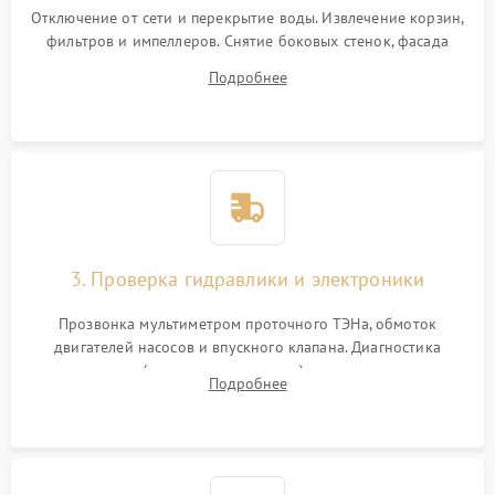
Отключение от сети и перекрытие воды. Извлечение корзин,
фильтров и импеллеров. Снятие боковых стенок, фасада
дверцы или нижнего поддона для прямого доступа к
Подробнее
циркуляционному насосу, ТЭНу и сливной помпе.
3. Проверка гидравлики и электроники
Прозвонка мультиметром проточного ТЭНа, обмоток
двигателей насосов и впускного клапана. Диагностика
прессостата (датчика уровня воды), датчика мутности,
Подробнее
концевика дверцы и электронного модуля управления.