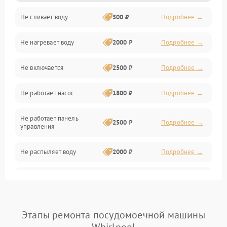
Не сливает воду
500 ₽
Подробнее →
Электропитание
Не нагревает воду
2000 ₽
Подробнее →
Датчики
Не включается
2500 ₽
Подробнее →
Нагрев
Не работает насос
1800 ₽
Подробнее →
Вода
Не работает панель
Гигиена
2500 ₽
Подробнее →
управления
Программное обеспечение
Не распыляет воду
2000 ₽
Подробнее →
Не запускается цикл
1800 ₽
Подробнее →
стирки
Проблемы с набором
Этапы ремонта посудомоечной машины
1800 ₽
Подробнее →
воды