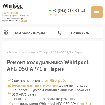
+7 (342) 254-93-15
FIX-WHIRLPOOL
Ежедневно, с 10:00 до 20:00
Ремонт устройств Whirlpool
Специализированный
cервисный центр г.
Пермь
Мы ремонтируем
Позвонить
Перми
Ремонт холодильника Whirlpool AFG 050 AP/1 в Перми
Ремонт холодильника Whirlpool
AFG 050 AP/1 в Перми
от 480 руб.
Стоимость ремонта
Ремонт варочных панелей Whirlpool
Ремонт микроволновых печей Whirlpool
Ремонт кухонных плит Whirlpool
Ремонт стиральных машин Whirlpool
Ремонт посудомоечных машин Whirlpool
Бесплатная диагностика
даже при отказе
Привезем и увезем холодильник Whirlpool AFG
050 AP/1 сами
Гарантия на наши работы по ремонту
до 3-х
холодильников Whirlpool AFG 050 AP/1