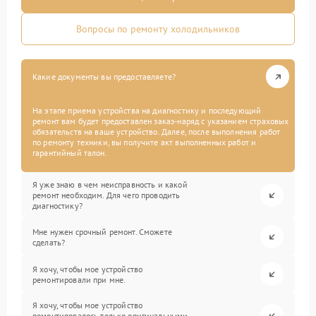
Вопросы по ремонту холодильников
Какие документы вы предоставляете?
На этапе приема устройства на диагностику и последующий
ремонт вам будет предоставлен заказ-наряд с указанием страховых
обязательств на ваше устройство. Далее, после выполнения работ
по ремонту техники, вы получите акт выполненных работ и
гарантийный талон.
Я уже знаю в чем неисправность и какой
ремонт необходим. Для чего проводить
диагностику?
Мне нужен срочный ремонт. Сможете
сделать?
Я хочу, чтобы мое устройство
ремонтировали при мне.
Я хочу, чтобы мое устройство
ремонтировалось только оригинальными