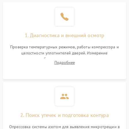
Образование конденсата
1800 ₽
Подробнее →
на стенках
Сбой в работе инвертора
2100 ₽
Подробнее →
1. Диагностика и внешний осмотр
Запах горелого при
2000 ₽
Подробнее →
Проверка температурных режимов, работы компрессора и
работе
целостности уплотнителей дверей. Измерение
сопротивления обмоток мотора, проверка термостата и
Не включается
Подробнее
1000 ₽
Подробнее →
считывание кодов ошибок с электронного дисплея.
холодильник
Проблемы с системой
автоматической
1800 ₽
Подробнее →
разморозки
2. Поиск утечек и подготовка контура
Опрессовка системы азотом для выявления микротрещин в