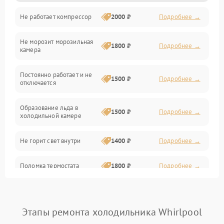
Не работает компрессор
2000 ₽
Подробнее →
Электропитание
Не морозит морозильная
Дренаж
1800 ₽
Подробнее →
камера
Оттайка
Постоянно работает и не
1500 ₽
Подробнее →
отключается
Программное обеспечение
Образование льда в
1500 ₽
Подробнее →
холодильной камере
Не горит свет внутри
1400 ₽
Подробнее →
Поломка термостата
1800 ₽
Подробнее →
Не работает вентилятор
1800 ₽
Подробнее →
Этапы ремонта холодильника Whirlpool
Поломка системы No Frost
2600 ₽
Подробнее →