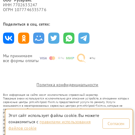
ООО "Русервис"
ИНН 7702633247
ОГРН 1077746335776
Поделиться в соц. сетях:
Мы принимаем
все формы оплаты
Политика конфиденциальности
Вся информация на сайте носит исключительно справочный характер.
Товарные знаки используются исключительно для описания устройств, в отношении которых
сервисные центры prm.whirlpool-fixim.ru предоставляют услуги по ремонту. Услуги
оказываются в неавторизованных сервисных центрах prm.whirlpool-fixim.ru, которые не
связаны с правообладателями товарных знаков или их официальными представителями.
Ремонт осуществляется для устройств, уже введенных в гражданский оборот в соответствии
Этот сайт использует файлы cookie. Вы можете
со статьей 1487 ГК РФ.
Использование товарных знаков не преследует цели индивидуализации услуг или введения
ознакомиться с
правилами использования
Согласен
потребителей в заблуждение, а служит для информирования о предоставляемых услугах по
ремонту техники указанных брендов.
файлов cookie
Представленная на сайте информация не является публичной офертой, определяемой
положениями Статьи 437(2) Гражданского кодекса РФ