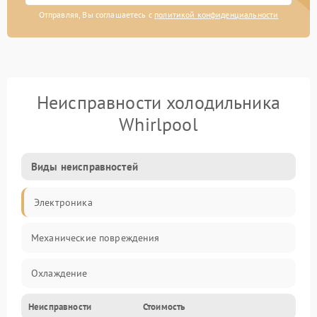
Отправляя, Вы соглашаетесь с
политикой конфиденциальности
Неисправности холодильника
Whirlpool
Виды неисправностей
Электроника
Механические повреждения
Охлаждение
Неисправности
Стоимость
Механика