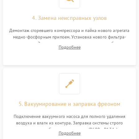
4. Замена неисправных узлов
Демонтаж сгоревшего компрессора и пайка нового агрегата
медно-фосфорным припоем. Установка нового фильтра-
осушителя. Замена изношенных вентиляторов обдува,
Подробнее
сломанных заслонок или поврежденных дверных петель.
5. Вакуумирование и заправка фреоном
Подключение вакуумного насоса для полного удаления
воздуха и влаги из контура. Заправка системы строго
дозированным объемом хладагента (R600a, R134a) по
Подробнее
электронным весам. Контроль рабочего давления в системе.