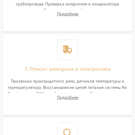
трубопроводе. Проверка испарителя и конденсатора
течеискателем. Демонтаж старого фильтра-осушителя и
Подробнее
продувка капиллярной трубки для устранения засоров.
3. Ремонт электрики и электроники
Прозвонка пускозащитного реле, датчиков температуры и
терморегулятора. Восстановление цепей питания системы No
Frost, включая ТЭН оттайки и вентилятор. Ремонт или замена
Подробнее
платы управления при сбоях алгоритмов.